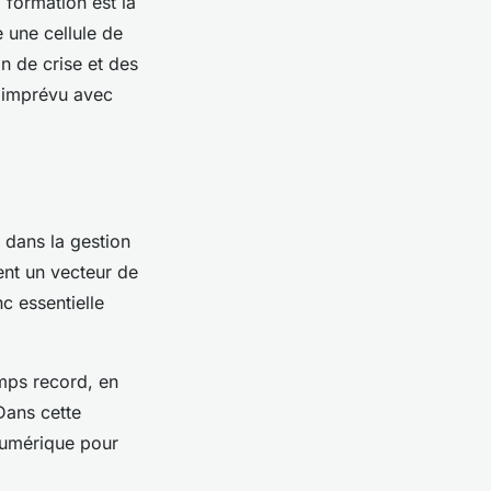
 formation est la
e une cellule de
n de crise et des
t imprévu avec
n dans la
gestion
ent un vecteur de
c essentielle
emps record, en
 Dans cette
numérique pour