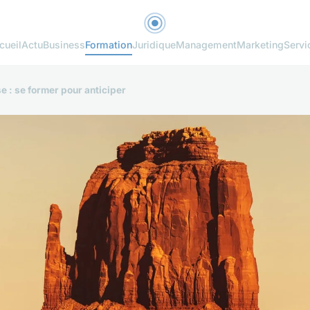
cueil
Actu
Business
Formation
Juridique
Management
Marketing
Servi
e : se former pour anticiper