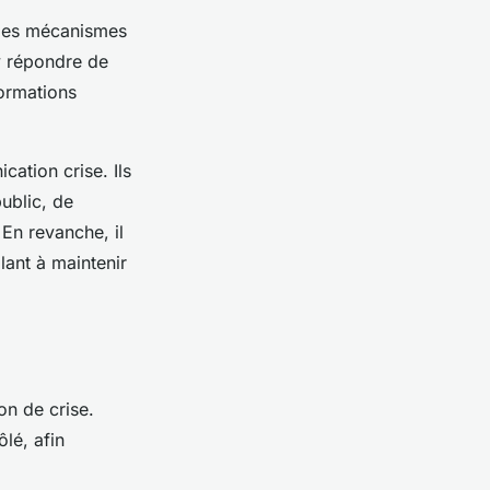
 les mécanismes
’y répondre de
formations
cation crise
. Ils
ublic, de
En revanche, il
llant à maintenir
on de crise
.
lé, afin