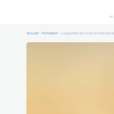
Ac
Accueil
›
Formation
›
La gestion de crise en entrepris