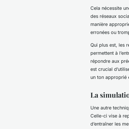
Cela nécessite u
des réseaux socia
manière appropriée
erronées ou tromp
Qui plus est, les
permettent à l’en
répondre aux préo
est crucial d’util
un ton approprié e
La simulatio
Une autre techniq
Celle-ci vise à r
d’entraîner les m