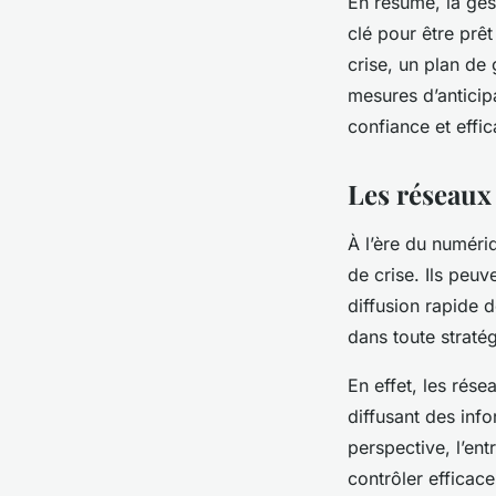
En résumé, la gest
clé pour être prêt
crise, un plan de
mesures d’anticip
confiance et effic
Les réseaux 
À l’ère du numéri
de crise
. Ils peu
diffusion rapide 
dans toute stratég
En effet, les
rése
diffusant des info
perspective, l’en
contrôler efficace