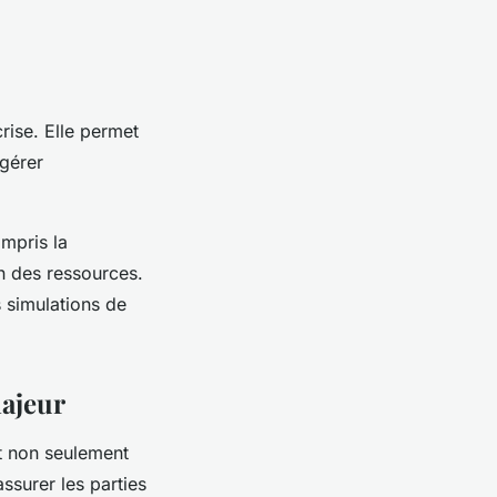
rise. Elle permet
gérer
ompris la
on des ressources.
 simulations de
majeur
et non seulement
assurer les parties