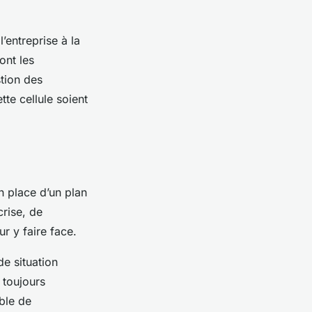
’entreprise à la
ont les
stion des
tte cellule soient
en place d’un
plan
crise, de
r y faire face.
de situation
t toujours
ble de