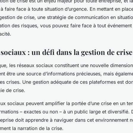
ion de crise est un enjeu majeur pour toute entreprise, et la
 à faire face à toute situation d’urgence. En mettant en plac
 gestion de crise, une stratégie de communication en situatio
ation des risques, vous pouvez faire face à tout événemen
acité.
sociaux : un défi dans la gestion de crise
que, les
réseaux sociaux
constituent une nouvelle dimensio
vent être une source d’informations précieuses, mais égalem
des crises. Une gestion adéquate de ces plateformes est don
ie de crise.
aux sociaux
peuvent amplifier la portée d’une crise en un t
rmations – exactes ou non – à un public large et diversifié.
treprise doit apprendre à naviguer dans cet environnement 
ment la narration de la crise.