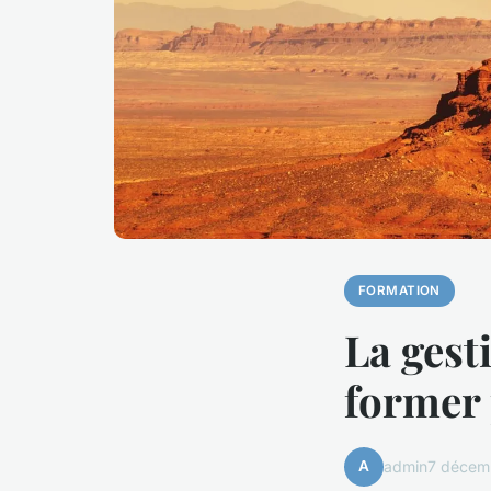
FORMATION
La gest
former 
A
admin
7 décem