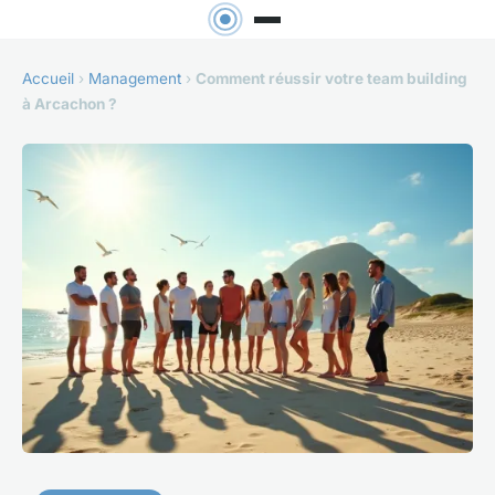
Accueil
›
Management
›
Comment réussir votre team building
à Arcachon ?