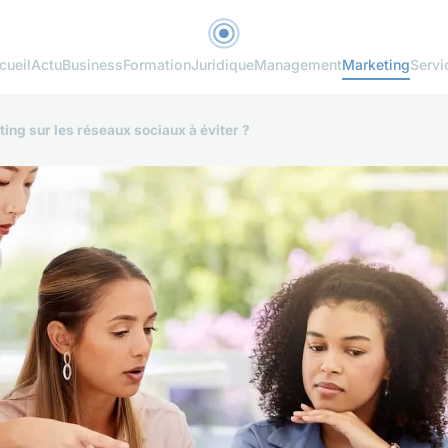
cueil
Actu
Business
Formation
Juridique
Management
Marketing
Servi
ing sur les réseaux sociaux à éviter ?