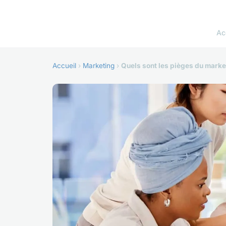
Ac
Accueil
›
Marketing
›
Quels sont les pièges du market