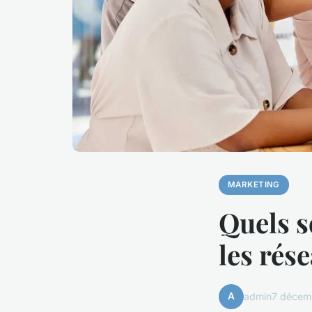
MARKETING
Quels s
les rés
A
admin
7 décem