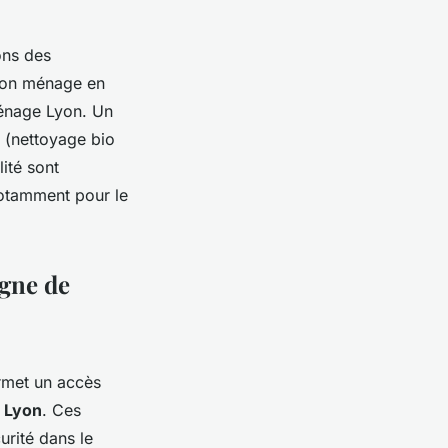
ions des
ion ménage en
ménage Lyon. Un
e (nettoyage bio
lité sont
notamment pour le
igne de
met un accès
 Lyon
. Ces
curité dans le