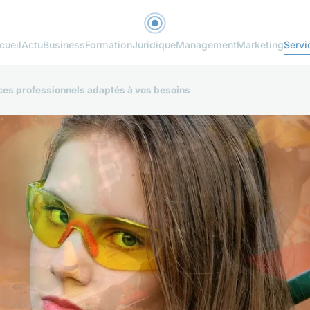
cueil
Actu
Business
Formation
Juridique
Management
Marketing
Servi
ces professionnels adaptés à vos besoins