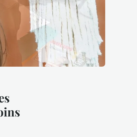
es
oins