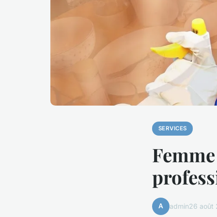
SERVICES
Femme d
profess
A
admin
26 août