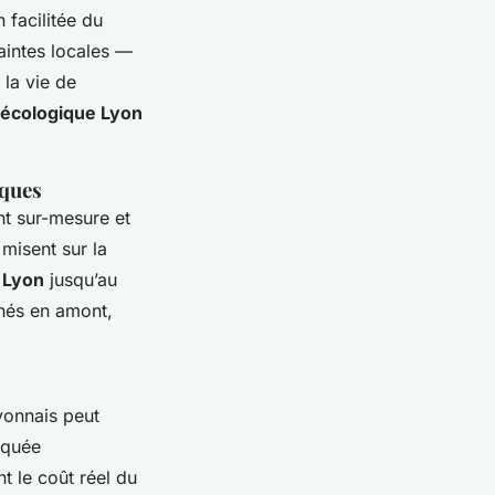
 facilitée du
raintes locales —
la vie de
 écologique Lyon
iques
t sur-mesure et
misent sur la
 Lyon
jusqu’au
chés en amont,
yonnais peut
iquée
t le coût réel du