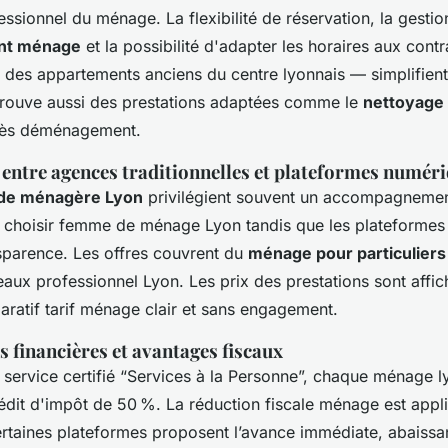
ssionnel du ménage. La flexibilité de réservation, la gestion
nt ménage
et la possibilité d'adapter les horaires aux cont
des appartements anciens du centre lyonnais — simplifient 
 y trouve aussi des prestations adaptées comme le
nettoyage
rès déménagement.
 entre agences traditionnelles et plateformes numér
ide ménagère Lyon
privilégient souvent un accompagnemen
 choisir femme de ménage Lyon tandis que les plateformes 
ansparence. Les offres couvrent du
ménage pour particuliers
aux professionnel Lyon. Les prix des prestations sont affi
paratif tarif ménage clair et sans engagement.
s financières et avantages fiscaux
 service certifié “Services à la Personne”, chaque ménage l
rédit d'impôt de 50 %. La réduction fiscale ménage est appl
ertaines plateformes proposent l’avance immédiate, abaissan