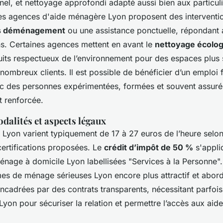
l, et nettoyage approfondi adapté aussi bien aux particuli
Les agences d'aide ménagère Lyon proposent des interventi
s déménagement
ou une assistance ponctuelle, répondant a
ons. Certaines agences mettent en avant le
nettoyage écolog
duits respectueux de l’environnement pour des espaces plus 
nombreux clients. Il est possible de bénéficier d’un emplo
 des personnes expérimentées, formées et souvent assuré
it renforcée.
odalités et aspects légaux
 Lyon varient typiquement de 17 à 27 euros de l’heure selon 
 certifications proposées. Le
crédit d’impôt de 50 %
s'appli
énage à domicile Lyon labellisées "Services à la Personne".
s de ménage sérieuses Lyon encore plus attractif et abord
encadrées par des contrats transparents, nécessitant parfois
n pour sécuriser la relation et permettre l’accès aux aides