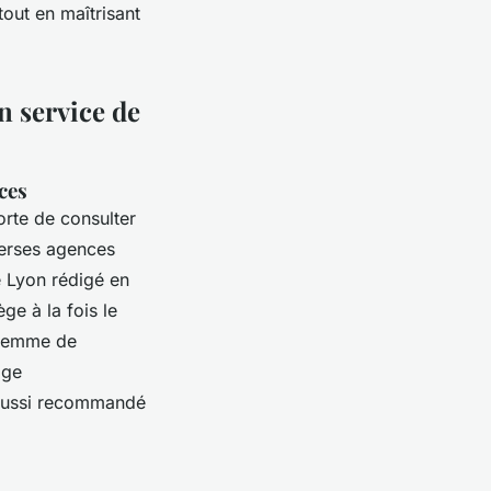
tout en maîtrisant
un service de
nces
porte de consulter
iverses agences
 Lyon rédigé en
e à la fois le
n femme de
age
t aussi recommandé