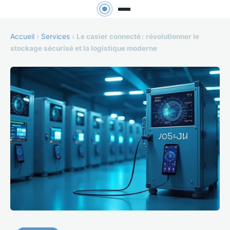
Accueil
›
Services
›
Le casier connecté : révolutionner le
stockage sécurisé et la logistique moderne