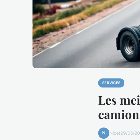
SERVICES
Les mei
camion
N
Nicet
29/05/20