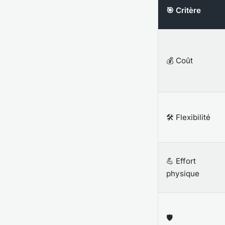
🎯 Critère
💰 Coût
🛠️ Flexibilité
💪 Effort
physique
🛡️