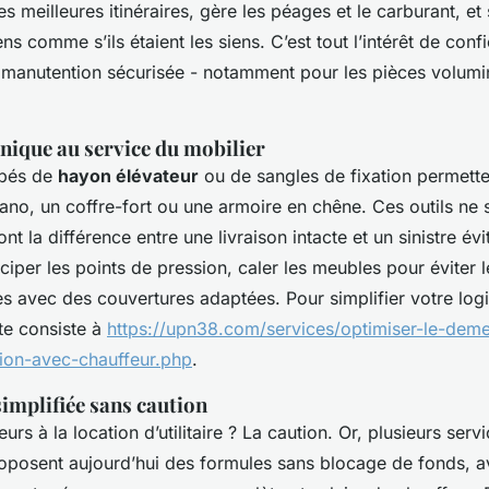
es meilleures itinéraires, gère les péages et le carburant, et s
ns comme s’ils étaient les siens. C’est tout l’intérêt de confi
a manutention sécurisée - notamment pour les pièces volum
hnique au service du mobilier
ipés de
hayon élévateur
ou de sangles de fixation permett
ano, un coffre-fort ou une armoire en chêne. Ces outils ne 
ont la différence entre une livraison intacte et un sinistre évi
iciper les points de pression, caler les meubles pour éviter 
es avec des couvertures adaptées. Pour simplifier votre logi
te consiste à
https://upn38.com/services/optimiser-le-de
ion-avec-chauffeur.php
.
simplifiée sans caution
urs à la location d’utilitaire ? La caution. Or, plusieurs serv
roposent aujourd’hui des formules sans blocage de fonds, 