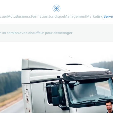
cueil
Actu
Business
Formation
Juridique
Management
Marketing
Servi
er un camion avec chauffeur pour déménager