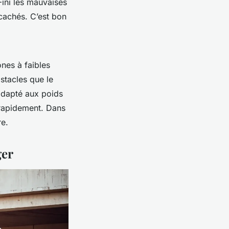
Fini les mauvaises
 cachés. C’est bon
nes à faibles
bstacles que le
 adapté aux poids
r rapidement. Dans
re.
ger