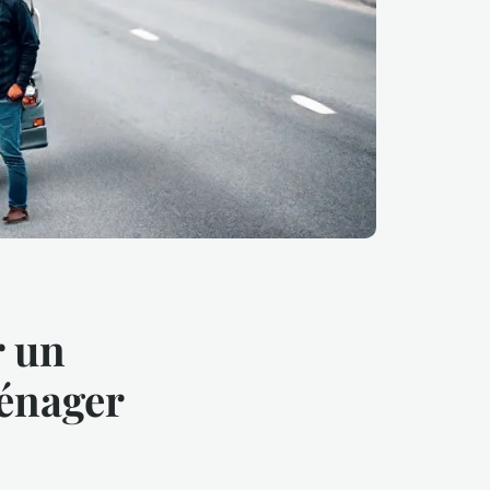
r un
énager