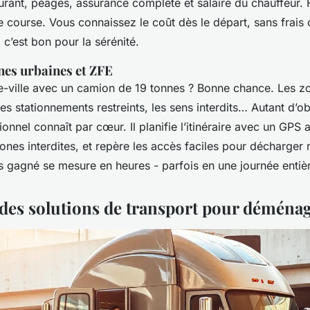
urant, péages, assurance complète et salaire du chauffeur. 
de course. Vous connaissez le coût dès le départ, sans frais
, c’est bon pour la sérénité.
nes urbaines et ZFE
e-ville avec un camion de 19 tonnes ? Bonne chance. Les zo
es stationnements restreints, les sens interdits… Autant d’o
onnel connaît par cœur. Il planifie l’itinéraire avec un GPS
 zones interdites, et repère les accès faciles pour décharge
ps gagné se mesure en heures - parfois en une journée entiè
des solutions de transport pour déména