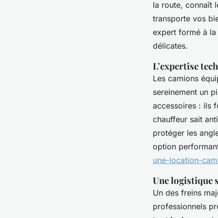
la route, connaît l
transporte vos bie
expert formé à l
délicates.
L’expertise tec
Les camions équ
sereinement un pi
accessoires : ils f
chauffeur sait ant
protéger les angl
option performan
une-location-cam
Une logistique 
Un des freins maje
professionnels p