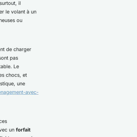
urtout, il
er le volant à un
ineuses ou
ent de charger
sont pas
table. Le
les chocs, et
stique, une
menagement-avec-
ices
avec un
forfait